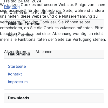
Freitag 24 Mai 2024
Wir nutzen Cookies auf unserer Website. Einige von ihnen
Folgetag
sind essenziell für den Betrieb der Seite, während andere
Es wurden keine Events gefunden
uns helfen, diese Website und die Nutzererfahrung zu
verbessern (Tracking Cookies). Sie können selbst
Nächste Termine
entscheiden, ob Sie die Cookies zulassen möchten. Bitte
beachten Sie, dass bei einer Ablehnung womöglich nicht
Keine Termine
mehr alle Funktionalitäten der Seite zur Verfügung stehen.
Akzeptieren
Ablehnen
Hauptmenü
Startseite
Kontakt
Impressum
Downloads