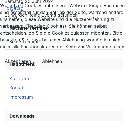
Samstag 22 Juni 2024
Wir nutzen Cookies auf unserer Website. Einige von ihnen
Folgetag
sind essenziell für den Betrieb der Seite, während andere
Es wurden keine Events gefunden
uns helfen, diese Website und die Nutzererfahrung zu
verbessern (Tracking Cookies). Sie können selbst
Nächste Termine
entscheiden, ob Sie die Cookies zulassen möchten. Bitte
beachten Sie, dass bei einer Ablehnung womöglich nicht
Keine Termine
mehr alle Funktionalitäten der Seite zur Verfügung stehen.
Akzeptieren
Ablehnen
Hauptmenü
Startseite
Kontakt
Impressum
Downloads