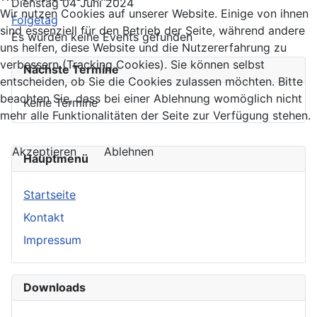
Dienstag 04 Juni 2024
Wir nutzen Cookies auf unserer Website. Einige von ihnen
Folgetag
sind essenziell für den Betrieb der Seite, während andere
Es wurden keine Events gefunden
uns helfen, diese Website und die Nutzererfahrung zu
verbessern (Tracking Cookies). Sie können selbst
Nächste Termine
entscheiden, ob Sie die Cookies zulassen möchten. Bitte
beachten Sie, dass bei einer Ablehnung womöglich nicht
Keine Termine
mehr alle Funktionalitäten der Seite zur Verfügung stehen.
Akzeptieren
Ablehnen
Hauptmenü
Startseite
Kontakt
Impressum
Downloads