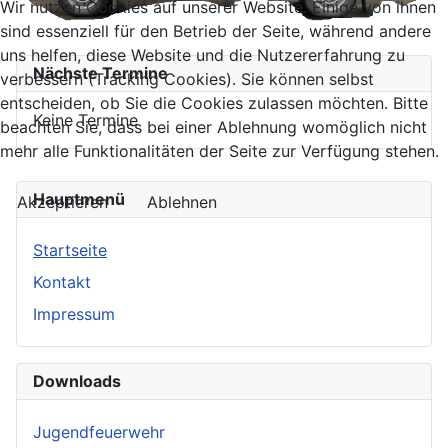
Wir nutzen Cookies auf unserer Website. Einige von ihnen
sind essenziell für den Betrieb der Seite, während andere
uns helfen, diese Website und die Nutzererfahrung zu
Nächste Termine
verbessern (Tracking Cookies). Sie können selbst
entscheiden, ob Sie die Cookies zulassen möchten. Bitte
Keine Termine
beachten Sie, dass bei einer Ablehnung womöglich nicht
mehr alle Funktionalitäten der Seite zur Verfügung stehen.
Hauptmenü
Akzeptieren
Ablehnen
Startseite
Kontakt
Impressum
Downloads
Jugendfeuerwehr