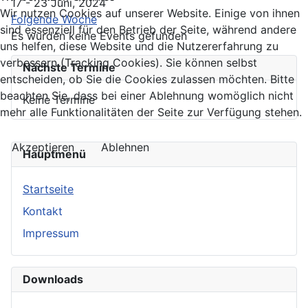
17 - 23 Juni, 2024
Wir nutzen Cookies auf unserer Website. Einige von ihnen
Folgende Woche
sind essenziell für den Betrieb der Seite, während andere
Es wurden keine Events gefunden
uns helfen, diese Website und die Nutzererfahrung zu
verbessern (Tracking Cookies). Sie können selbst
Nächste Termine
entscheiden, ob Sie die Cookies zulassen möchten. Bitte
beachten Sie, dass bei einer Ablehnung womöglich nicht
Keine Termine
mehr alle Funktionalitäten der Seite zur Verfügung stehen.
Akzeptieren
Ablehnen
Hauptmenü
Startseite
Kontakt
Impressum
Downloads